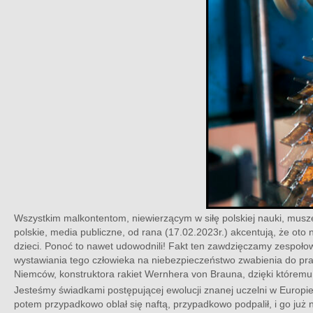
Wszystkim malkontentom, niewierzącym w siłę polskiej nauki, muszę
polskie, media publiczne, od rana (17.02.2023r.) akcentują, że ot
dzieci. Ponoć to nawet udowodnili! Fakt ten zawdzięczamy zespołowi
wystawiania tego człowieka na niebezpieczeństwo zwabienia do pra
Niemców, konstruktora rakiet Wernhera von Brauna, dzięki któremu
Jesteśmy świadkami postępującej ewolucji znanej uczelni w Europie.
potem przypadkowo oblał się naftą, przypadkowo podpalił, i go już