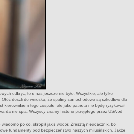
ch odkryć, to u nas jeszcze nie było. Wszystkie, ale tylko
a. Otóż doszli do wniosku, że spaliny samochodowe są szkodliwe dla
t kierownikiem tego zespołu, ale jako patriota nie będę ryzykował
varda nie śpią. Wszyscy znamy historię przejętego przez USA od
 wiadomo po co, skroplił jakiś wodór. Zresztą nieudacznik, bo
naukowe fundamenty pod bezpieczeństwo naszych milusińskich. Jakże