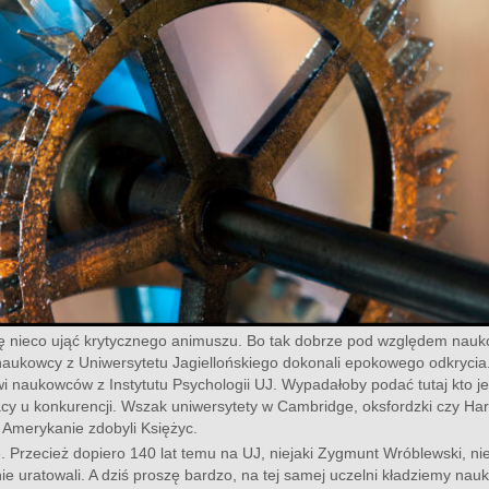
 nieco ująć krytycznego animuszu. Bo tak dobrze pod względem naukowy
o naukowcy z Uniwersytetu Jagiellońskiego dokonali epokowego odkryci
 naukowców z Instytutu Psychologii UJ. Wypadałoby podać tutaj kto jes
cy u konkurencji. Wszak uniwersytety w Cambridge, oksfordzki czy Har
 Amerykanie zdobyli Księżyc.
 Przecież dopiero 140 lat temu na UJ, niejaki Zygmunt Wróblewski, nie
 nie uratowali. A dziś proszę bardzo, na tej samej uczelni kładziemy 