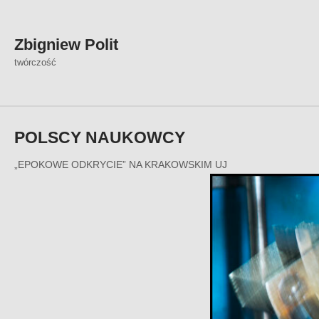
Skip
to
content
Zbigniew Polit
twórczość
POLSCY NAUKOWCY
„EPOKOWE ODKRYCIE” NA KRAKOWSKIM UJ