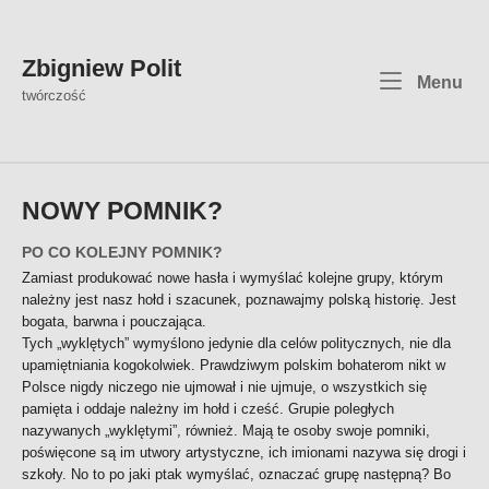
Skip
to
content
Zbigniew Polit
Me
Menu
twórczość
NOWY POMNIK?
PO CO KOLEJNY POMNIK?
Zamiast produkować nowe hasła i wymyślać kolejne grupy, którym
należny jest nasz hołd i szacunek, poznawajmy polską historię. Jest
bogata, barwna i pouczająca.
Tych „wyklętych” wymyślono jedynie dla celów politycznych, nie dla
upamiętniania kogokolwiek. Prawdziwym polskim bohaterom nikt w
Polsce nigdy niczego nie ujmował i nie ujmuje, o wszystkich się
pamięta i oddaje należny im hołd i cześć. Grupie poległych
nazywanych „wyklętymi”, również. Mają te osoby swoje pomniki,
poświęcone są im utwory artystyczne, ich imionami nazywa się drogi i
szkoły. No to po jaki ptak wymyślać, oznaczać grupę następną? Bo