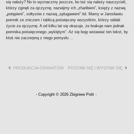
się należy? No to wyznaczmy jeszcze, bo też się należy nauczycieli,
którzy zginęli za ojczyznę, nazwijmy ich „zhańbieni”, księży z nazwą
„potępieni”, sołtysów z nazwą „splugawieni” itd. Mamy w Jarosławiu
pomnik ze zniczem i tablicą poświęcony wszystkim, którzy oddali
życie za ojczyznę. A od kilku lat się okazuje, że brakuje nam jednak
pomnika poświęconego „wyklętym”. Aż się boję wstawiać ten tekst, by
ktoś nie zaczerpną z niego pomysłu …
PRODUKCJA GRANATÓW
POSTAW SIĘ I WYSTAW SIĘ
Post
navigation
- Copyright © 2026 Zbigniew Polit