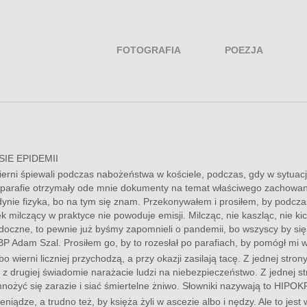
FOTOGRAFIA
POEZJA
H
IE EPIDEMII
ierni śpiewali podczas nabożeństwa w kościele, podczas, gdy w sytuacj
ie parafie otrzymały ode mnie dokumenty na temat właściwego zachowani
ynie fizyka, bo na tym się znam. Przekonywałem i prosiłem, by podcz
owiek milczący w praktyce nie powoduje emisji. Milcząc, nie kaszląc, ni
doczne, to pewnie już byśmy zapomnieli o pandemii, bo wszyscy by się 
 Adam Szal. Prosiłem go, by to rozesłał po parafiach, by pomógł mi w
wierni liczniej przychodzą, a przy okazji zasilają tacę. Z jednej stron
 z drugiej świadomie narażacie ludzi na niebezpieczeństwo. Z jednej s
 mnożyć się zarazie i siać śmiertelne żniwo. Słowniki nazywają to HIP
iądze, a trudno też, by księża żyli w ascezie albo i nędzy. Ale to jest 