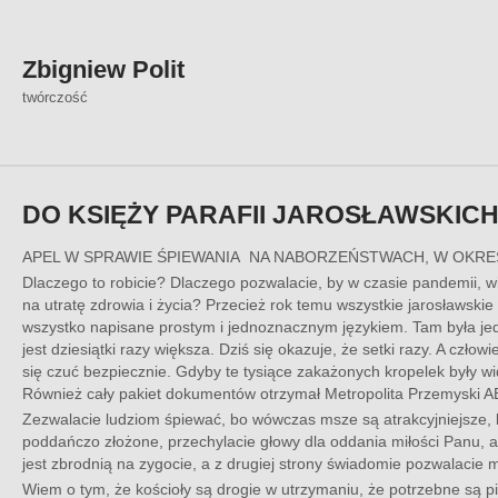
Skip
to
content
Zbigniew Polit
twórczość
DO KSIĘŻY PARAFII JAROSŁAWSKIC
APEL W SPRAWIE ŚPIEWANIA NA NABORZEŃSTWACH, W OKRES
Dlaczego to robicie? Dlaczego pozwalacie, by w czasie pandemii, w
na utratę zdrowia i życia? Przecież rok temu wszystkie jarosławsk
wszystko napisane prostym i jednoznacznym językiem. Tam była jed
jest dziesiątki razy większa. Dziś się okazuje, że setki razy. A czł
się czuć bezpiecznie. Gdyby te tysiące zakażonych kropelek były wi
Również cały pakiet dokumentów otrzymał Metropolita Przemyski ABP
Zezwalacie ludziom śpiewać, bo wówczas msze są atrakcyjniejsze, bo 
poddańczo złożone, przechylacie głowy dla oddania miłości Panu, a
jest zbrodnią na zygocie, a z drugiej strony świadomie pozwalacie
Wiem o tym, że kościoły są drogie w utrzymaniu, że potrzebne są pien