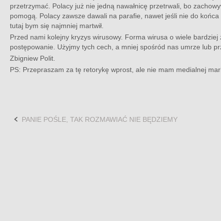
przetrzymać. Polacy już nie jedną nawałnicę przetrwali, bo zachowy
pomogą. Polacy zawsze dawali na parafie, nawet jeśli nie do końca zg
tutaj bym się najmniej martwił.
Przed nami kolejny kryzys wirusowy. Forma wirusa o wiele bardziej
postępowanie. Użyjmy tych cech, a mniej spośród nas umrze lub p
Zbigniew Polit.
PS: Przepraszam za tę retorykę wprost, ale nie mam medialnej mark
PANIE POŚLE, TAK ROZMAWIAĆ NIE BĘDZIEMY
Post
navigation