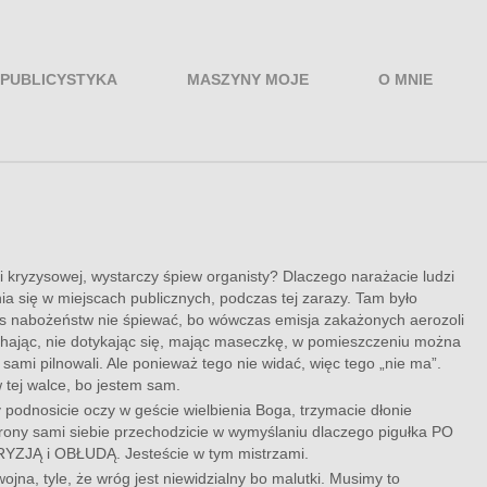
PUBLICYSTYKA
MASZYNY MOJE
O MNIE
i kryzysowej, wystarczy śpiew organisty? Dlaczego narażacie ludzi
a się w miejscach publicznych, podczas tej zarazy. Tam było
as nabożeństw nie śpiewać, bo wówczas emisja zakażonych aerozoli
e kichając, nie dotykając się, mając maseczkę, w pomieszczeniu można
sami pilnowali. Ale ponieważ tego nie widać, więc tego „nie ma”.
 tej walce, bo jestem sam.
y podnosicie oczy w geście wielbienia Boga, trzymacie dłonie
trony sami siebie przechodzicie w wymyślaniu dlaczego pigułka PO
OKRYZJĄ i OBŁUDĄ. Jesteście w tym mistrzami.
wojna, tyle, że wróg jest niewidzialny bo malutki. Musimy to