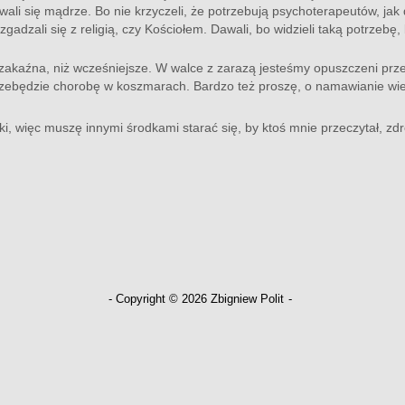
wali się mądrze. Bo nie krzyczeli, że potrzebują psychoterapeutów, jak
adzali się z religią, czy Kościołem. Dawali, bo widzieli taką potrzebę, 
 zakaźna, niż wcześniejsze. W walce z zarazą jesteśmy opuszczeni prze
rzebędzie chorobę w koszmarach. Bardzo też proszę, o namawianie wi
i, więc muszę innymi środkami starać się, by ktoś mnie przeczytał, zdr
- Copyright © 2026 Zbigniew Polit