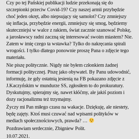
Czy po tej Pańskiej publikacji ludzie przekonają się do
szczepionki przeciw Covid-19? Czy naszej armii przybędzie
choć jeden okręt, albo niepsujący się samolot? Czy zmniejszy
się inflacja, przybędzie energii, zmniejszy się smog, będziemy
skuteczniejsi w walce z rakiem, świat zacznie szanować Polskę,
a jarosławscy radni zaczną się interesować swoim miastem? Nie.
Zatem w imię czego ta wstawka? Tylko do nakręcania spirali
wrogości. I tylko dlatego ponownie proszę Pana o zdjęcie tego
materiału.
Nie piszę politycznie. Nigdy nie byłem członkiem żadnej
formacji politycznej. Piszę jako obywatel. By Panu udowodnić,
informuję, że gdy ostatnią jesienią na FB pokazano zdjęcie z
J.Kaczyńskim w mundurze SS, zgłosiłem to do prokuratury.
Dyskutujmy, spierajmy się, nawet kłóćmy, ale jakiś poziom i
dozy racjonalizmu też trzymajmy.
Życzy mi Pan miłego czasu na wakacje. Dziękuję, ale niestety,
będę zajęty. Ktoś musi czuwać nad wpisami polityków w
mediach społecznościowych, prawda? …
Pozdrawiam serdecznie, Zbigniew Polit.
10.07.2021.