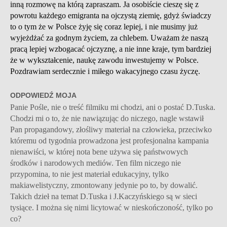
inną rozmowę na którą zapraszam. Ja osobiście cieszę się z
powrotu każdego emigranta na ojczystą ziemię, gdyż świadczy
to o tym że w Polsce żyję się coraz lepiej, i nie musimy już
wyjeżdżać za godnym życiem, za chlebem. Uważam że naszą
pracą lepiej wzbogacać ojczyznę, a nie inne kraje, tym bardziej
że w wykształcenie, naukę zawodu inwestujemy w Polsce.
Pozdrawiam serdecznie i miłego wakacyjnego czasu życzę.
ODPOWIEDŹ MOJA
Panie Pośle, nie o treść filmiku mi chodzi, ani o postać D.Tuska.
Chodzi mi o to, że nie nawiązując do niczego, nagle wstawił
Pan propagandowy, złośliwy materiał na człowieka, przeciwko
któremu od tygodnia prowadzona jest profesjonalna kampania
nienawiści, w której nota bene używa się państwowych
środków i narodowych mediów. Ten film niczego nie
przypomina, to nie jest materiał edukacyjny, tylko
makiawelistyczny, zmontowany jedynie po to, by dowalić.
Takich dzieł na temat D.Tuska i J.Kaczyńskiego są w sieci
tysiące. I można się nimi licytować w nieskończoność, tylko po
co?