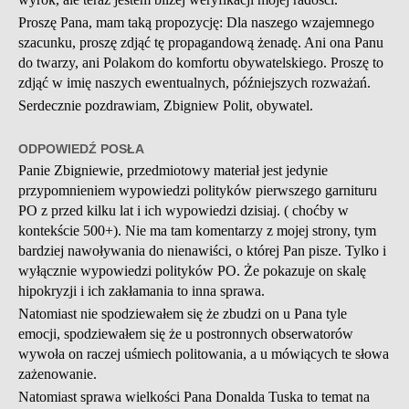
Proszę Pana, mam taką propozycję: Dla naszego wzajemnego
szacunku, proszę zdjąć tę propagandową żenadę. Ani ona Panu
do twarzy, ani Polakom do komfortu obywatelskiego. Proszę to
zdjąć w imię naszych ewentualnych, późniejszych rozważań.
Serdecznie pozdrawiam, Zbigniew Polit, obywatel.
ODPOWIEDŹ POSŁA
Panie Zbigniewie, przedmiotowy materiał jest jedynie
przypomnieniem wypowiedzi polityków pierwszego garnituru
PO z przed kilku lat i ich wypowiedzi dzisiaj. ( choćby w
kontekście 500+). Nie ma tam komentarzy z mojej strony, tym
bardziej nawoływania do nienawiści, o której Pan pisze. Tylko i
wyłącznie wypowiedzi polityków PO. Że pokazuje on skalę
hipokryzji i ich zakłamania to inna sprawa.
Natomiast nie spodziewałem się że zbudzi on u Pana tyle
emocji, spodziewałem się że u postronnych obserwatorów
wywoła on raczej uśmiech politowania, a u mówiących te słowa
zażenowanie.
Natomiast sprawa wielkości Pana Donalda Tuska to temat na