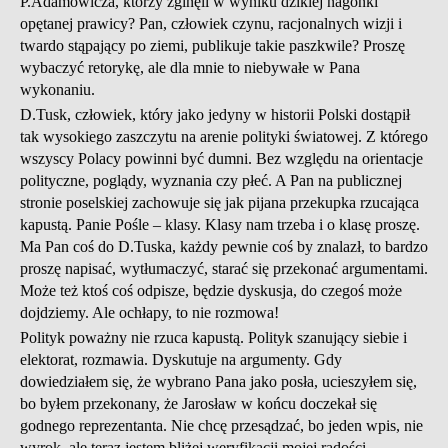
P.Adamowicza, którzy zginęli w wyniku dzikiej nagonki
opętanej prawicy? Pan, człowiek czynu, racjonalnych wizji i
twardo stąpający po ziemi, publikuje takie paszkwile? Proszę
wybaczyć retorykę, ale dla mnie to niebywałe w Pana
wykonaniu.
D.Tusk, człowiek, który jako jedyny w historii Polski dostąpił
tak wysokiego zaszczytu na arenie polityki światowej. Z którego
wszyscy Polacy powinni być dumni. Bez względu na orientacje
polityczne, poglądy, wyznania czy płeć. A Pan na publicznej
stronie poselskiej zachowuje się jak pijana przekupka rzucająca
kapustą. Panie Pośle – klasy. Klasy nam trzeba i o klasę proszę.
Ma Pan coś do D.Tuska, każdy pewnie coś by znalazł, to bardzo
proszę napisać, wytłumaczyć, starać się przekonać argumentami.
Może też ktoś coś odpisze, będzie dyskusja, do czegoś może
dojdziemy. Ale ochłapy, to nie rozmowa!
Polityk poważny nie rzuca kapustą. Polityk szanujący siebie i
elektorat, rozmawia. Dyskutuje na argumenty. Gdy
dowiedziałem się, że wybrano Pana jako posła, ucieszyłem się,
bo byłem przekonany, że Jarosław w końcu doczekał się
godnego reprezentanta. Nie chcę przesądzać, bo jeden wpis, nie
wyrok, ale teraz jestem bliżej weryfikacji mojej radości.