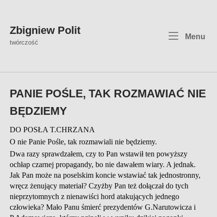
Skip
to
content
Zbigniew Polit
Me
Menu
twórczość
PANIE POŚLE, TAK ROZMAWIAĆ NIE
BĘDZIEMY
DO POSŁA T.CHRZANA
O nie Panie Pośle, tak rozmawiali nie będziemy.
Dwa razy sprawdzałem, czy to Pan wstawił ten powyższy
ochłap czarnej propagandy, bo nie dawałem wiary. A jednak.
Jak Pan może na poselskim koncie wstawiać tak jednostronny,
wręcz żenujący materiał? Czyżby Pan też dołączał do tych
nieprzytomnych z nienawiści hord atakujących jednego
człowieka? Mało Panu śmierć prezydentów G.Narutowicza i