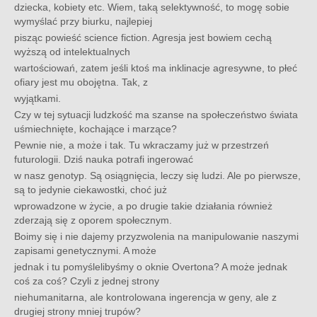
dziecka, kobiety etc. Wiem, taką selektywność, to mogę sobie
wymyślać przy biurku, najlepiej
pisząc powieść science fiction. Agresja jest bowiem cechą
wyższą od intelektualnych
wartościowań, zatem jeśli ktoś ma inklinacje agresywne, to płeć
ofiary jest mu obojętna. Tak, z
wyjątkami.
Czy w tej sytuacji ludzkość ma szanse na społeczeństwo świata
uśmiechnięte, kochające i marzące?
Pewnie nie, a może i tak. Tu wkraczamy już w przestrzeń
futurologii. Dziś nauka potrafi ingerować
w nasz genotyp. Są osiągnięcia, leczy się ludzi. Ale po pierwsze,
są to jedynie ciekawostki, choć już
wprowadzone w życie, a po drugie takie działania również
zderzają się z oporem społecznym.
Boimy się i nie dajemy przyzwolenia na manipulowanie naszymi
zapisami genetycznymi. A może
jednak i tu pomyślelibyśmy o oknie Overtona? A może jednak
coś za coś? Czyli z jednej strony
niehumanitarna, ale kontrolowana ingerencja w geny, ale z
drugiej strony mniej trupów?