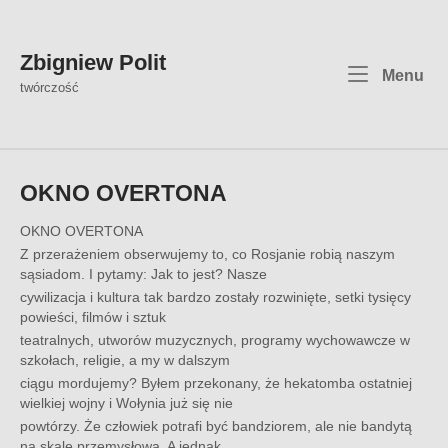
Skip
to
content
Zbigniew Polit
Me
Menu
twórczość
OKNO OVERTONA
OKNO OVERTONA
Z przerażeniem obserwujemy to, co Rosjanie robią naszym
sąsiadom. I pytamy: Jak to jest? Nasze
cywilizacja i kultura tak bardzo zostały rozwinięte, setki tysięcy
powieści, filmów i sztuk
teatralnych, utworów muzycznych, programy wychowawcze w
szkołach, religie, a my w dalszym
ciągu mordujemy? Byłem przekonany, że hekatomba ostatniej
wielkiej wojny i Wołynia już się nie
powtórzy. Że człowiek potrafi być bandziorem, ale nie bandytą
na skalę przemysłową. A jednak