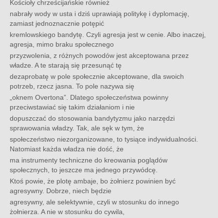
Kościoły chrześcijańskie również
nabrały wody w usta i dziś uprawiają politykę i dyplomację,
zamiast jednoznacznie potępić
kremlowskiego bandytę. Czyli agresja jest w cenie. Albo inaczej,
agresja, mimo braku społecznego
przyzwolenia, z różnych powodów jest akceptowana przez
władze. A te starają się przesunąć tę
dezaprobatę w pole społecznie akceptowane, dla swoich
potrzeb, rzecz jasna. To pole nazywa się
„oknem Overtona”. Dlatego społeczeństwa powinny
przeciwstawiać się takim działaniom i nie
dopuszczać do stosowania bandytyzmu jako narzędzi
sprawowania władzy. Tak, ale sęk w tym, że
społeczeństwo niezorganizowane, to tysiące indywidualności.
Natomiast każda władza nie dość, że
ma instrumenty techniczne do kreowania poglądów
społecznych, to jeszcze ma jednego przywódcę.
Ktoś powie, że plotę ambaje, bo żołnierz powinien być
agresywny. Dobrze, niech będzie
agresywny, ale selektywnie, czyli w stosunku do innego
żołnierza. A nie w stosunku do cywila,