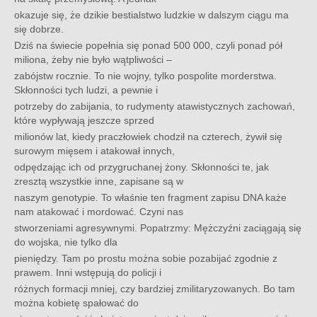
okazuje się, że dzikie bestialstwo ludzkie w dalszym ciągu ma
się dobrze.
Dziś na świecie popełnia się ponad 500 000, czyli ponad pół
miliona, żeby nie było wątpliwości –
zabójstw rocznie. To nie wojny, tylko pospolite morderstwa.
Skłonności tych ludzi, a pewnie i
potrzeby do zabijania, to rudymenty atawistycznych zachowań,
które wypływają jeszcze sprzed
milionów lat, kiedy praczłowiek chodził na czterech, żywił się
surowym mięsem i atakował innych,
odpędzając ich od przygruchanej żony. Skłonności te, jak
zresztą wszystkie inne, zapisane są w
naszym genotypie. To właśnie ten fragment zapisu DNA każe
nam atakować i mordować. Czyni nas
stworzeniami agresywnymi. Popatrzmy: Mężczyźni zaciągają się
do wojska, nie tylko dla
pieniędzy. Tam po prostu można sobie pozabijać zgodnie z
prawem. Inni wstępują do policji i
różnych formacji mniej, czy bardziej zmilitaryzowanych. Bo tam
można kobietę spałować do