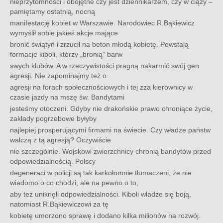
nieprzytomności i obojętne czy jest dziennikarzem, czy w ciąży –
pamiętamy ostatnią, nocną
manifestację kobiet w Warszawie. Narodowiec R.Bąkiewicz
wymyślił sobie jakieś akcje mające
bronić świątyń i zrzucił na beton młodą kobietę. Powstają
formacje kiboli, którzy „bronią” barw
swych klubów. A w rzeczywistości pragną nakarmić swój gen
agresji. Nie zapominajmy też o
agresji na forach społecznościowych i tej zza kierownicy w
czasie jazdy na mszę św. Bandytami
jesteśmy otoczeni. Gdyby nie drakońskie prawo chroniące życie,
zakłady pogrzebowe byłyby
najlepiej prosperującymi firmami na świecie. Czy władze państw
walczą z tą agresją? Oczywiście
nie szczególnie. Wojskowi zwierzchnicy chronią bandytów przed
odpowiedzialnością. Polscy
degeneraci w policji są tak karkołomnie tłumaczeni, że nie
wiadomo o co chodzi, ale na pewno o to,
aby też uniknęli odpowiedzialności. Kiboli władze się boją,
natomiast R.Bąkiewiczowi za tę
kobietę umorzono sprawę i dodano kilka milionów na rozwój.