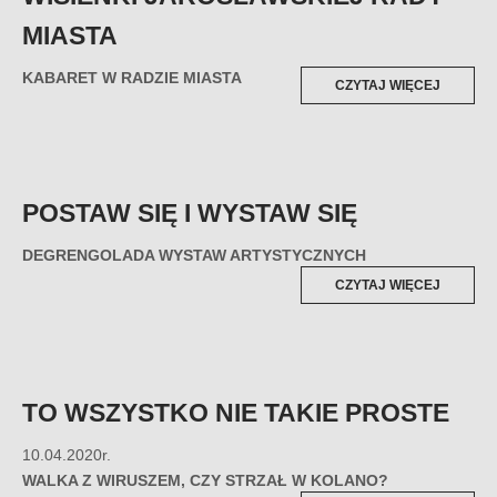
MIASTA
KABARET W RADZIE MIASTA
„WISIEN
CZYTAJ WIĘCEJ
JAROSŁ
RADY
MIASTA”
POSTAW SIĘ I WYSTAW SIĘ
DEGRENGOLADA WYSTAW ARTYSTYCZNYCH
„POSTA
CZYTAJ WIĘCEJ
SIĘ
I
WYSTAW
SIĘ”
TO WSZYSTKO NIE TAKIE PROSTE
10.04.2020r.
WALKA Z WIRUSZEM, CZY STRZAŁ W KOLANO?