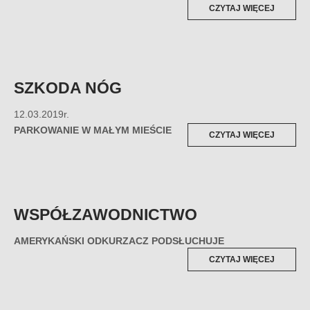
„TO
CZYTAJ WIĘCEJ
WSZYST
NIE
TAKIE
PROSTE
SZKODA NÓG
12.03.2019r.
PARKOWANIE W MAŁYM MIEŚCIE
„SZKOD
CZYTAJ WIĘCEJ
NÓG”
WSPÓŁZAWODNICTWO
AMERYKAŃSKI ODKURZACZ PODSŁUCHUJE
„WSPÓŁ
CZYTAJ WIĘCEJ