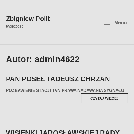
Skip
to
content
Zbigniew Polit
Me
Menu
twórczość
Autor:
admin4622
PAN POSEŁ TADEUSZ CHRZAN
POZBAWIENIE STACJI TVN PRAWA NADAWANIA SYGNAŁU
„PAN
CZYTAJ WIĘCEJ
POSEŁ
TADEUS
CHRZAN
WISIENKI JAROSŁAWSKIEJ RADY