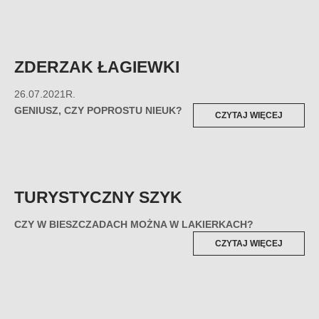
MORDZI
ZDERZAK ŁAGIEWKI
26.07.2021R.
GENIUSZ, CZY POPROSTU NIEUK?
„ZDERZ
CZYTAJ WIĘCEJ
ŁAGIEWK
TURYSTYCZNY SZYK
CZY W BIESZCZADACH MOŻNA W LAKIERKACH?
„TURYS
CZYTAJ WIĘCEJ
SZYK”