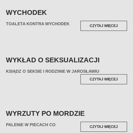
WYCHODEK
TOALETA KONTRA WYCHODEK
„WYCHO
CZYTAJ WIĘCEJ
WYKŁAD O SEKSUALIZACJI
KSIĄDZ O SEKSIE I RODZINIE W JAROSŁAWIU
„WYKŁA
CZYTAJ WIĘCEJ
O
SEKSUAL
WYRZUTY PO MORDZIE
PALENIE W PIECACH CO
„WYRZU
CZYTAJ WIĘCEJ
PO